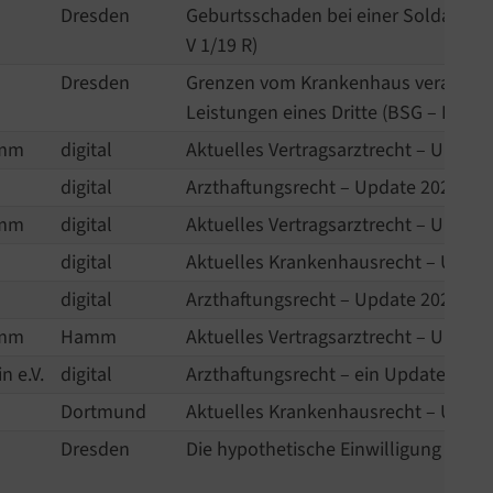
Dresden
Geburtsschaden bei einer Soldatin (
V 1/19 R)
Dresden
Grenzen vom Krankenhaus veranlass
Leistungen eines Dritte (BSG – B 1 KR
amm
digital
Aktuelles Vertragsarztrecht – Updat
digital
Arzthaftungsrecht – Update 2021
amm
digital
Aktuelles Vertragsarztrecht – Updat
digital
Aktuelles Krankenhausrecht – Updat
digital
Arzthaftungsrecht – Update 2020
amm
Hamm
Aktuelles Vertragsarztrecht – Updat
n e.V.
digital
Arzthaftungsrecht – ein Update
Dortmund
Aktuelles Krankenhausrecht – Updat
Dresden
Die hypothetische Einwilligung – quo