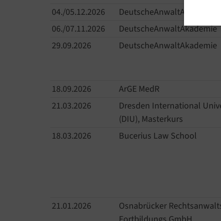
04./05.12.2026
DeutscheAnwaltAkademie
06./07.11.2026
DeutscheAnwaltAkademie
29.09.2026
DeutscheAnwaltAkademie
18.09.2026
ArGE MedR
21.03.2026
Dresden International Unive
(DIU), Masterkurs
18.03.2026
Bucerius Law School
21.01.2026
Osnabrücker Rechtsanwalt
Fortbildungs GmbH