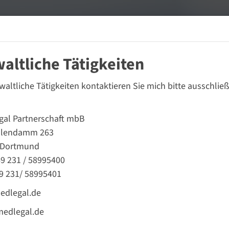
Home
Zur Person
Lehrveransta
altliche Tätigkeiten
waltliche Tätigkeiten kontaktieren Sie mich bitte ausschließ
al Partnerschaft mbB
alendamm 263
 Dortmund
49 231 / 58995400
49 231/ 58995401
dlegal.de
edlegal.de
Ort
Thema