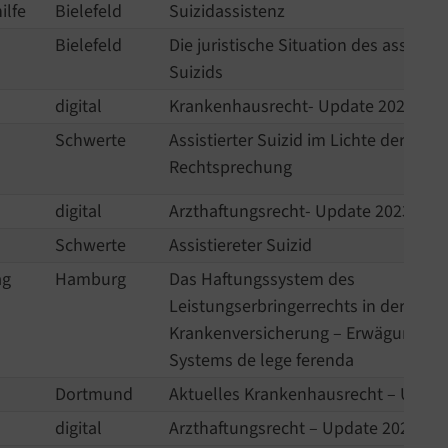
ilfe
Bielefeld
Suizidassistenz
n
Bielefeld
Die juristische Situation des assistier
Suizids
digital
Krankenhausrecht- Update 2023
Schwerte
Assistierter Suizid im Lichte der
Rechtsprechung
digital
Arzthaftungsrecht- Update 2023
Schwerte
Assistiereter Suizid
ag
Hamburg
Das Haftungssystem des
Leistungserbringerrechts in der gese
Krankenversicherung – Erwägungen 
Systems de lege ferenda
Dortmund
Aktuelles Krankenhausrecht – Updat
digital
Arzthaftungsrecht – Update 2022