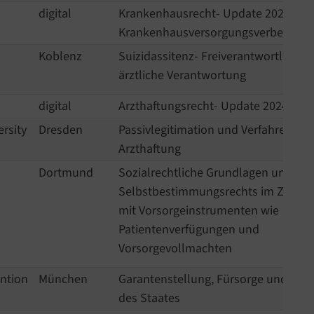
digital
Krankenhausrecht- Update 2024- da
Krankenhausversorgungsverbesseru
Koblenz
Suizidassitenz- Freiverantwortlichke
ärztliche Verantwortung
digital
Arzthaftungsrecht- Update 2024
rsity
Dresden
Passivlegitimation und Verfahrensrec
Arzthaftung
Dortmund
Sozialrechtliche Grundlagen und As
Selbstbestimmungsrechts im Zusa
mit Vorsorgeinstrumenten wie
Patientenverfügungen und
Vorsorgevollmachten
ntion
München
Garantenstellung, Fürsorge und Schu
des Staates