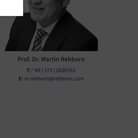
e zur
B
Prof. Dr. Martin Rehborn
T:
*49 | 173 | 2839765
E:
m.rehborn@rehborn.com
influss
mtragende
m
m