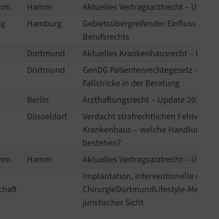
amm
Hamm
Aktuelles Vertragsarztrecht – Updat
ag
Hamburg
Gebietsübergreifender Einfluss des ä
Berufsrechts
Dortmund
Aktuelles Krankenhausrecht – Updat
Dortmund
GenDG Patientenrechtegesetz – juris
Fallstricke in der Beratung
Berlin
Arzthaftungsrecht – Update 2017
Düsseldorf
Verdacht strafrechtlichen Fehlverhal
Krankenhaus – welche Handlungspfl
bestehen?
amm
Hamm
Aktuelles Vertragsarztrecht – Updat
Implantation, interventionelle und re
chaft
ChirurgieDortmundLifestyle-Medizin
juristischer Sicht