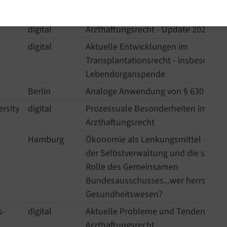
digital
Krankenhausrecht - Update 2026
digital
Arzthaftungsrecht - Update 2026
digital
Aktuelle Entwicklungen im
Transplantationsrecht - insbesonder
Lebendorganspende
Berlin
Analoge Anwendung von § 630 h BG
rsity
digital
Prozessuale Besonderheiten im
Arzthaftungsrecht
Hamburg
Ökonomie als Lenkungsmittel - Der E
der Selbstverwaltung und die syste
Rolle des Gemeinsamen
Bundesausschusses...wer herrscht i
Gesundheitswesen?
s-
digital
Aktuelle Probleme und Tendenzen i
Arzthaftungsrecht