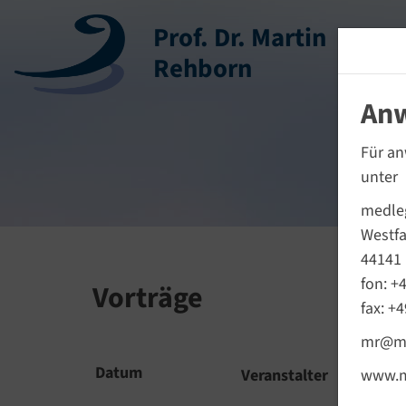
Prof. Dr. Martin
Rehborn
Anw
Für an
unter
medleg
Westf
44141
fon: +
Vorträge
fax: +
mr@me
Datum
Veranstalter
www.m